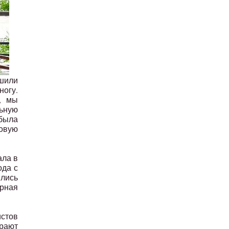
шили
ногу.
, мы
льную
 была
овую
ала в
ода с
ились
орная
истов
грают