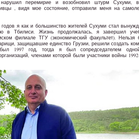
 нарушил перемирие и возобновил штурм Сухуми, в
живцы , видя мое состояние, отправили меня на самоле
3 годов я как и большинство жителей Сухуми стал вынуж
ю в Тбилиси. Жизнь продолжалась, я завершил уче
ском филиале ТГУ (экономический факультет). Нельзя 
варищи, защищавшие единство Грузии, решили создать ко
был 1997 год, тогда я был сопредседателем одно
организаций, членами которой были участники войны 1992