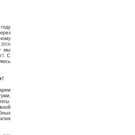
 году
через
вному
 2016
у мы
17. С
ляюсь
и?
тарем
туми,
теты.
вной
убных
вития