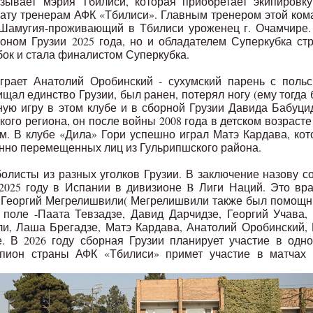
зывает мэрия Тбилиси, которая приобретает экипировку
лату тренерам АФК «Тбилиси». Главным тренером этой ко
 Шамугия-проживающий в Тбилиси уроженец г. Очамчире
оном Грузии 2025 года, но и обладателем Суперкубка ст
бок и стала финалистом Суперкубка.
грает Анатолий Оробинский - сухумский парень с польс
ищал единство Грузии, был ранен, потерял ногу (ему тогда
ную игру в этом клубе и в сборной Грузии Давида Бабуци
ого региона, он после войны 2008 года в детском возрасте
 В клубе «Дила» Гори успешно играл Матэ Кардава, ко
нно перемещенных лиц из Гульрипшского района.
олисты из разных уголков Грузии. В заключение назову с
2025 году в Испании в дивизионе B Лиги Наций. Это вр
и Георгий Мегрелишвили( Мегрелишвили также был помощ
 поле -Паата Тевзадзе, Давид Дарчидзе, Георгий Учава,
и, Лаша Брегадзе, Матэ Кардава, Анатолий Оробинский,
. В 2026 году сборная Грузии планирует участие в одн
пион страны АФК «Тбилиси» примет участие в матчах 