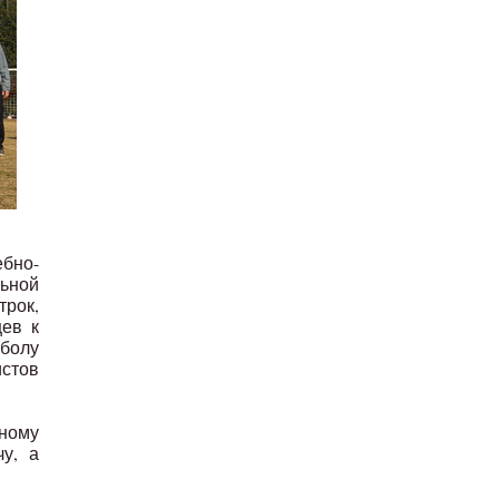
бно-
ьной
рок,
цев к
тболу
стов
ному
у, а