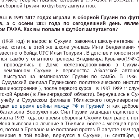
м сборной Грузии по футболу ампутантов.
 вы в 1997-2017 годах играли в сборной Грузии по фу
в, а с осени 2021 года по сегодняшний день являе
ом ГАФА. Как вы попали в футбол ампутантов?
 (1969 год) и вырос в Сухуми, закончил школу-интернат в
не, кстати, в этой же школе училась Инга Бенделиани-
звестного бойца UFC Ильи Топурия . В детстве и юности я 
лся самбо у опытного тренера Владимира Кувычко(1949-2
и проводились в Доме железнодорожников в Сухум
я чемпионом Сухуми и первенства Абхазской автоно
и, выступал на чемпионатах Грузии по самбо. В 1986 
 Сухумский филиал Грузинского политехнического инстит
ашиностроения ), после первого курса , в 1987-1989 гг слу
тской Армии ( в Ленинградской области). Вернувшись в Су
учебу в Сухумском филиале Тбилисского госуниверсите
годах
во время войны между РФ и Грузией
я как добров
 батальона Вооруженных Сил Грузии защищал единство 
 марта 1993 года во время обороны Сухуми был ранен, по
 Меня вывезли на лечение в Тбилиси, более 4 месяцев про
я, потом в Ереване мне поставил протез. В августе 1993 год
мирия в той войне, вернулся в Сухуми, 16 сентября, 