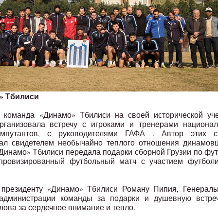
» Тбилиси
я команда «Динамо» Тбилиси на своей исторической уче
рганизовала встречу с игроками и тренерами национал
мпутантов, с руководителями ГАФА . Автор этих ст
тал свидетелем необычайно теплого отношения динамов
«Динамо» Тбилиси передала подарки сборной Грузии по фу
мпровизированный футбольный матч с участием футболи
ь президенту «Динамо» Тбилиси Роману Пипия, Генераль
 администрации команды за подарки и душевную встреч
ова за сердечное внимание и тепло.