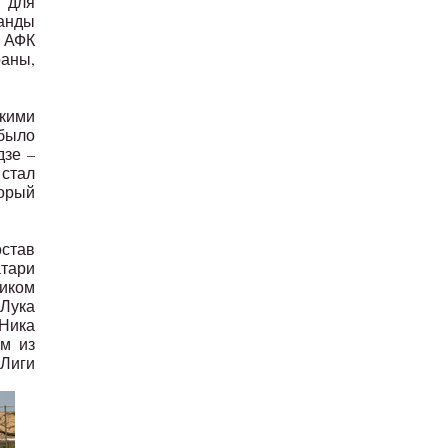
 для
манды
. АФК
раны,
кими
 было
дзе –
 стал
торый
остав
атари
ником
 Лука
 Ника
ом из
Лиги