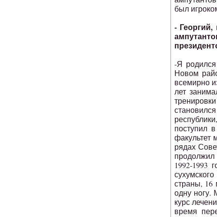
был игроко
- Георгий,
ампутанто
президент
-Я родился
Новом райо
всемирно и
лет занима
тренировк
становилс
республик
поступил в
факультет м
рядах Сове
продолжил 
1992-1993 
сухумского
страны, 16
одну ногу.
курс лечени
время пере