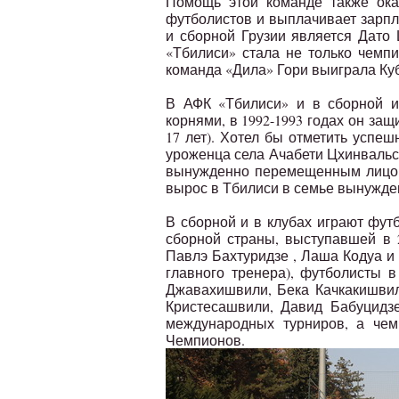
Помощь этой команде также ока
футболистов и выплачивает зарп
и сборной Грузии является Дато
«Тбилиси» стала не только чемпи
команда «Дила» Гори выиграла Ку
В АФК «Тбилиси» и в сборной и
корнями, в 1992-1993 годах он защ
17 лет). Хотел бы отметить успеш
уроженца села Ачабети Цхинвальск
вынужденно перемещенным лицом.
вырос в Тбилиси в семье вынужде
В сборной и в клубах играют футб
сборной страны, выступавшей в 
Павлэ Бахтуридзе , Лаша Кодуа 
главного тренера), футболисты в
Джавахишвили, Бека Качкакишвил
Кристесашвили, Давид Бабуцидзе
международных турниров, а чем
Чемпионов.