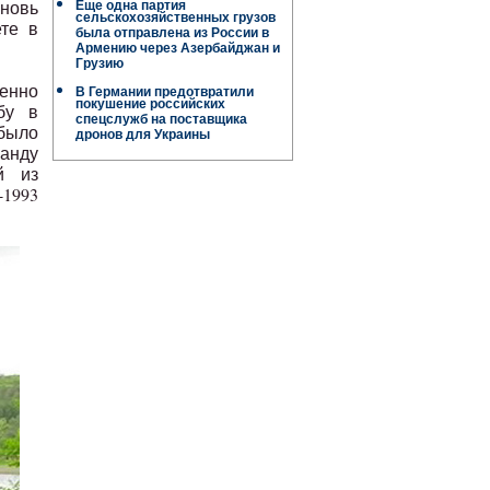
новь
Еще одна партия
сельскохозяйственных грузов
те в
была отправлена ​​из России в
Армению через Азербайджан и
Грузию
денно
В Германии предотвратили
покушение российских
бу в
спецслужб на поставщика
было
дронов для Украины
манду
й из
-1993