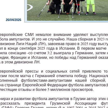
26/04/2026
 европейские СМИ немалое внимание уделяют выступле
ола ампутантов. И это не случайно. Наша сборная в 2023 г
визионе Лиги Наций (ЛН), завоевав право в 2025 году выст
л в конце сентября 2025 года в Испании. В первом матче
ила сенсацию -со счетом 3:2 выиграла у Германии, затем
ндии, Франции и Испании, но победы над Германией оказ
 в этом дивизионе ЛН.
европейской прессы и социальных сетей привлекло то,
узии после матча с Германией отметила победу. Национа
полненный футболистами-ампутантами нашей сборной,
на странице Европейской Федерации футбола ампутантов
 блестящие отзывы и более 5 миллионов просмотров.
нирах и развитии футбола ампутантов в Грузии автор этих 
рассказать президента Грузинской Ассоциации фут
 (ГАФА) Георгия Гвалия, который в 1997-2001 и 2015-2017 