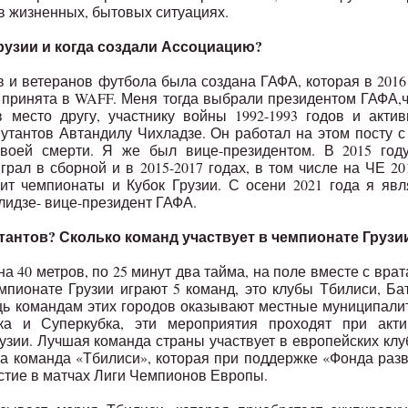
 в жизненных, бытовых ситуациях.
рузии и когда создали Ассоциацию?
ов и ветеранов футбола была создана ГАФА, которая в 2016
у принята в WAFF. Меня тогда выбрали президентом ГАФА,
в место другу, участнику войны 1992-1993 годов и акти
утантов Автандилу Чихладзе. Он работал на этом посту с
 своей смерти. Я же был вице-президентом. В 2015 год
грал в сборной и в 2015-2017 годах, в том числе на ЧЕ 20
ит чемпионаты и Кубок Грузии. С осени 2021 года я яв
лидзе- вице-президент ГАФА.
тантов? Сколько команд участвует в чемпионате Грузи
а 40 метров, по 25 минут два тайма, на поле вместе с вра
мпионате Грузии играют 5 команд, это клубы Тбилиси, Ба
щь командам этих городов оказывают местные муниципали
а и Суперкубка, эти мероприятия проходят при акти
зии. Лучшая команда страны участвует в европейских кл
ла команда «Тбилиси», которая при поддержке «Фонда раз
стие в матчах Лиги Чемпионов Европы.