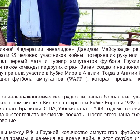
тивной Федерации инвалидов» Давидом Майсурадзе ре
али 25 человек -участников войны, потерявших руку или 
ел первый матч и турнир ампутантов футбола Грузии
 также команды из других стран. Затем создали национа
ду приняла участие в Кубке Мира в Англии. Тогда в Англии
ция футбола ампутантов (WAFF ), которая прошла н
социально-экономические трудности, наша сборная выступ
х, в том числе в Киеве на открытом Кубке Европы 1999 г
 стран- Бразилии, США, Узбекистана. В 2001 году мы готов
да обстоятельств не смогли поехать . После этого наша сб
ование.
йны между РФ и Грузией, количество ампутантов -футбол
лучил травмы и ранения во время войн, в этот футбол и