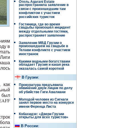
Отель Agarani Estate
распространила заявление в
связи с произошедшим там
конфликтом с участием
российских туристок
Гостиница, где во время
свадьбы произошёл инцидент
между отдельными гостями,
распространяет заявление
ниям
Заявление МВД Грузии о
оду в
произошедшем на свадьбе в
Телави конфликте с участием
упать
иностранок
 Лиги
 наша
Какими водными богатствами
обладает Грузия и какая река
алось
оказалась самой короткой
В Грузии
:
 как
Прокуратура предъявила
обвинение двум лицам по делу
льный
об убийстве Гиги Авалиани
 был
(EAFF
Молодой человек из Сигнаги
занял первое место на конкурсе
имени Ференца Листа
Кобахидзе: «Двери Грузии
строк
открыты для всех туристов»
бола
В России
:
годах