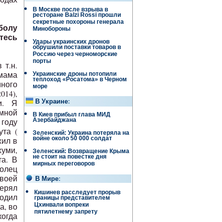
В Москве после взрыва в
ресторане Balzi Rossi прошли
секретные похороны генерала
тболу
Минобороны
тесь
Удары украинских дронов
обрушили поставки товаров в
Россию через черноморские
порты
 т.н.
 мама
Украинские дроны потопили
теплоход «Росатома» в Черном
много
море
014),
и. Я
В Украине
:
мной
В Киев прибыл глава МИД
году
Азербайджана
ута (
Зеленский: Украина потеряла на
войне около 50 000 солдат
жил в
хуми,
Зеленский: Возвращение Крыма
не стоит на повестке дня
та. В
мирных переговоров
олец
своей
В Мире
:
терял
Кишинев расследует прорыв
ходил
границы представителем
а, во
Цхинвали вопреки
пятилетнему запрету
когда