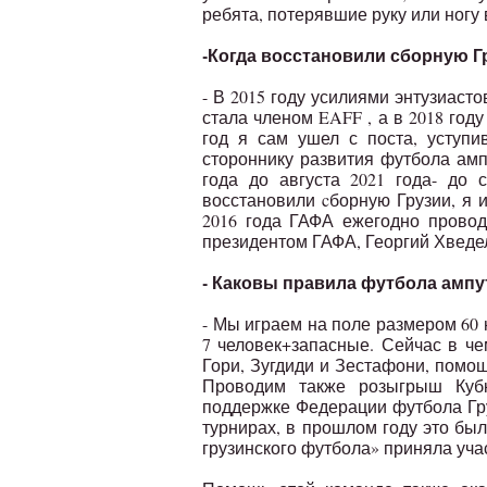
ребята, потерявшие руку или ногу
-Когда восстановили сборную Г
- В 2015 году усилиями энтузиаст
стала членом EAFF , а в 2018 год
год я сам ушел с поста, уступи
стороннику развития футбола амп
года до августа 2021 года- до
восстановили cборную Грузии, я и
2016 года ГАФА ежегодно провод
президентом ГАФА, Георгий Хведе
- Каковы правила футбола ампу
- Мы играем на поле размером 60 н
7 человек+запасные. Сейчас в че
Гори, Зугдиди и Зестафони, помо
Проводим также розыгрыш Кубк
поддержке Федерации футбола Гру
турнирах, в прошлом году это бы
грузинского футбола» приняла уча