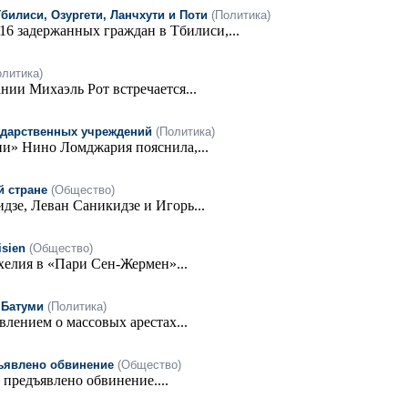
илиси, Озургети, Ланчхути и Поти
(Политика)
6 задержанных граждан в Тбилиси,...
олитика)
нии Михаэль Рот встречается...
ударственных учреждений
(Политика)
и» Нино Ломджария пояснила,...
й стране
(Общество)
е, Леван Саникидзе и Игорь...
isien
(Общество)
елия в «Пари Сен-Жермен»...
 Батуми
(Политика)
влением о массовых арестах...
дъявлено обвинение
(Общество)
предъявлено обвинение....