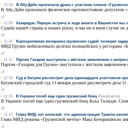
12:54
В Абу-Даби произошла драка с участием членов «Грузинск
В Абу-Даби произошло физическое противостояние депутатов «
11:59
Хазарадзе: Первую встречу в ходе визита в Вашингтон мы 
Судьба нашей страны в наших руках, и мы ни в коем случае не 
11:26
Корпоративная вечеринка грузинских судей: полиция заде
МВД Грузии мобилизовало десятки полицейских у ресторана «Баб
11:21
Партия Гахария выступила с жёстким заявлением о репрес
Партия «Гахария для Грузии» выступила с жёстким заявлением о
11:18
Суд в Батуми рассмотрит дела одиннадцати участников пр
Батумский городской суд 13 января должен рассмотреть дела 11 
11:15
В Украине погиб еще один грузинский боец
(Конфликты)
В Украине погиб еще один грузинский боец Каха Тилидзе. Снач
11:10
Глава МИД: нет иллюзий, что администрация Трампа начне
Глава МИД режима «Грузинской мечты» Мака Бочоришвили заяви