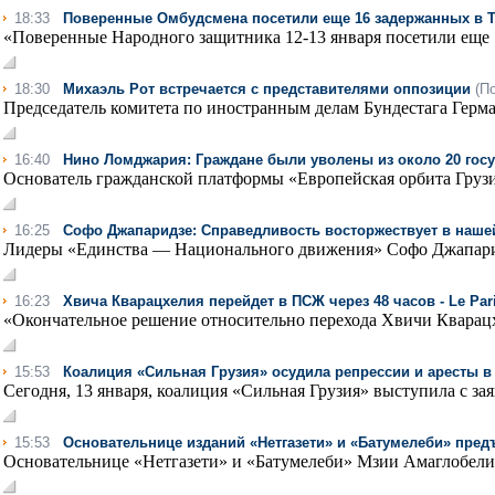
18:33
Поверенные Омбудсмена посетили еще 16 задержанных в Тб
«Поверенные Народного защитника 12-13 января посетили еще 1
18:30
Михаэль Рот встречается с представителями оппозиции
(П
Председатель комитета по иностранным делам Бундестага Герма
16:40
Нино Ломджария: Граждане были уволены из около 20 гос
Основатель гражданской платформы «Европейская орбита Грузи
16:25
Софо Джапаридзе: Справедливость восторжествует в наше
Лидеры «Единства — Национального движения» Софо Джапаридз
16:23
Хвича Кварацхелия перейдет в ПСЖ через 48 часов - Le Par
«Окончательное решение относительно перехода Хвичи Кварацх
15:53
Коалиция «Сильная Грузия» осудила репрессии и аресты в
Сегодня, 13 января, коалиция «Сильная Грузия» выступила с зая
15:53
Основательнице изданий «Нетгазети» и «Батумелеби» пре
Основательнице «Нетгазети» и «Батумелеби» Мзии Амаглобели 