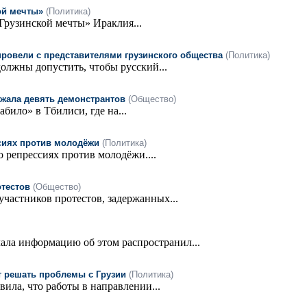
ой мечты»
(Политика)
Грузинской мечты» Ираклия...
провели с представителями грузинского общества
(Политика)
должны допустить, чтобы русский...
ржала девять демонстрантов
(Общество)
ило» в Тбилиси, где на...
сиях против молодёжи
(Политика)
 репрессиях против молодёжи....
отестов
(Общество)
участников протестов, задержанных...
ала информацию об этом распространил...
т решать проблемы с Грузии
(Политика)
ла, что работы в направлении...