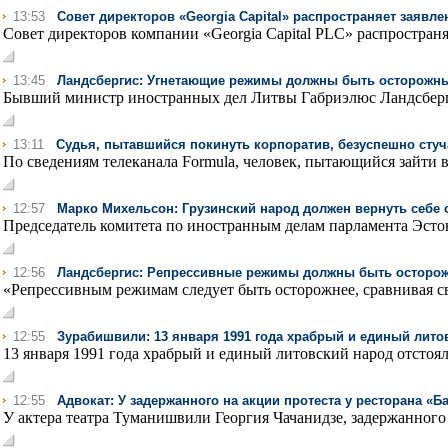
13:53
Совет директоров «Georgia Capital» распространяет заявл
Совет директоров компании «Georgia Capital PLC» распространя
13:45
Ландсбергис: Угнетающие режимы должны быть осторожны
Бывший министр иностранных дел Литвы Габриэлюс Ландсбергис
13:11
Судья, пытавшийся покинуть корпоратив, безуспешно стуч
По сведениям телеканала Formula, человек, пытающийся зайти в 
12:57
Марко Михельсон: Грузинский народ должен вернуть себе
Председатель комитета по иностранным делам парламента Эсто
12:56
Ландсбергис: Репрессивные режимы должны быть осторож
«Репрессивным режимам следует быть осторожнее, сравнивая св
12:55
Зурабишвили: 13 января 1991 года храбрый и единый лит
13 января 1991 года храбрый и единый литовский народ отстоял 
12:55
Адвокат: У задержанного на акции протеста у ресторана «
У актера театра Туманишвили Георгия Чачанидзе, задержанного н