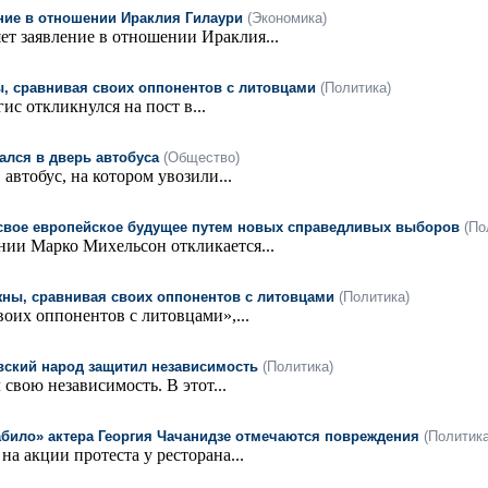
ение в отношении Ираклия Гилаури
(Экономика)
ет заявление в отношении Ираклия...
, сравнивая своих оппонентов с литовцами
(Политика)
 откликнулся на пост в...
ался в дверь автобуса
(Общество)
автобус, на котором увозили...
 свое европейское будущее путем новых справедливых выборов
(По
нии Марко Михельсон откликается...
ны, сравнивая своих оппонентов с литовцами
(Политика)
оих оппонентов с литовцами»,...
овский народ защитил независимость
(Политика)
свою независимость. В этот...
Бабило» актера Георгия Чачанидзе отмечаются повреждения
(Политика
а акции протеста у ресторана...