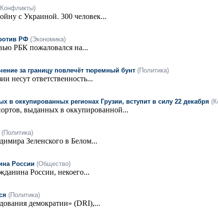
(Конфликты)
йну с Украиной. 300 человек...
ротив РФ
(Экономика)
ью РБК пожаловался на...
чение за границу повлечёт тюремный бунт
(Политика)
ии несут ответственность...
х в оккупированных регионах Грузии, вступит в силу 22 декабря
(К
ортов, выданных в оккупированной...
(Политика)
имира Зеленского в Белом...
ина России
(Общество)
данина России, некоего...
ся
(Политика)
ования демократии» (DRI),...