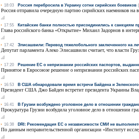
18:03
Россия перебросила в Украину сотни сирийских боевиков
Россия отправила очередную партию сирийских наемников на во
17:55
Китайские банки полностью присоединились к санкциям п
Глава российского банка «Открытие» Михаил Задорнов в интерв
17:42
Элисашвили: Перевод тяжелобольного заключенного на ле
Депутат парламента Алеко Элисашвили считает, что власти Груз
17:20
Решение ЕС о непризнании российских паспортов, выданны
Принятое в Евросоюзе решение о непризнании российских пасп
16:53
В США обнародовали время встречи Байдена и Зеленского
Президент США Джо Байден встретит президента Украины Влад
16:41
В Грузии возбуждено уголовное дело в отношении граждан
Прокуратура Грузии возбудила уголовное дело в отношении граж
16:38
DRI: Рекомендация ЕС о независимости СМИ не выполняет
По данным неправительственной организации «Институт исслед