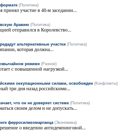
оформате
(Политика)
принял участие в 40-м заседании...
овскую Аравию
(Политика)
ией отправился в Королевство...
ередадут альтернативные участки
(Политика)
пании, которая должна...
резвычайном режиме
(Разное)
тает с повышенной нагрузкой...
сийскими оккупационными силами, освобожден
(Конфликты)
ый три дня назад российскими...
чает, что он не доверяет системе
(Политика)
ться своим делом и не допускать...
инге ферросиликомарганца
(Экономика)
решение о введении антидемпинговой...