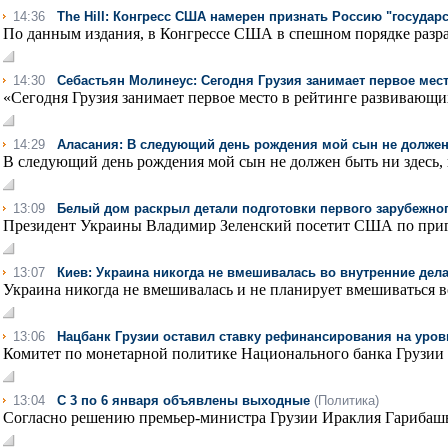
14:36
The Hill: Конгресс США намерен признать Россию "государ
По данным издания, в Конгрессе США в спешном порядке разра
14:30
Себастьян Молинеус: Сегодня Грузия занимает первое ме
«Сегодня Грузия занимает первое место в рейтинге развивающих
14:29
Аласания: В следующий день рождения мой сын не должен б
В следующий день рождения мой сын не должен быть ни здесь, ни
13:09
Белый дом раскрыл детали подготовки первого зарубежног
Президент Украины Владимир Зеленский посетит США по приг
13:07
Киев: Украина никогда не вмешивалась во внутренние дела
Украина никогда не вмешивалась и не планирует вмешиваться во
13:06
Нацбанк Грузии оставил ставку рефинансирования на уров
Комитет по монетарной политике Национального банка Грузии 
13:04
С 3 по 6 января объявлены выходные
(Политика)
Согласно решению премьер-министра Грузии Ираклия Гарибашвил