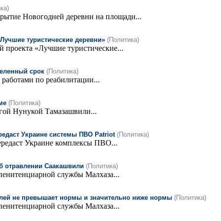
ка)
ткрытие Новогодней деревни на площади...
«Лучшие туристические деревни»
(Политика)
й проекта «Лучшие туристические...
деленный срок
(Политика)
работами по реабилитации...
ме
(Политика)
гой Нунукой Тамазашвили...
едаст Украине системы ПВО Patriot
(Политика)
едаст Украине комплексы ПВО...
об отравлении Саакашвили
(Политика)
пенитенциарной службы Малхаза...
телей не превышает нормы и значительно ниже нормы
(Политика)
пенитенциарной службы Малхаза...