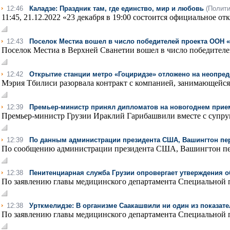
12:46
Каладзе: Праздник там, где единство, мир и любовь
(Полити
11:45, 21.12.2022 «23 декабря в 19:00 состоится официальное о
12:43
Поселок Местиа вошел в число победителей проекта ООН 
Поселок Местиа в Верхней Сванетии вошел в число победителе
12:42
Открытие станции метро «Гоциридзе» отложено на неопре
Мэрия Тбилиси разорвала контракт с компанией, занимающейся 
12:39
Премьер-министр принял дипломатов на новогоднем прие
Премьер-министр Грузии Ираклий Гарибашвили вместе с супру
12:39
По данным администрации президента США, Вашингтон пер
По сообщению администрации президента США, Вашингтон пер
12:38
Пенитенциарная служба Грузии опровергает утверждения 
По заявлению главы медицинского департамента Специальной 
12:38
Урткмелидзе: В организме Саакашвили ни один из показа
По заявлению главы медицинского департамента Специальной 