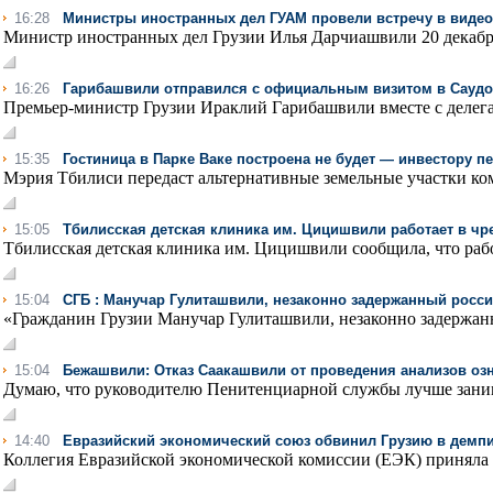
16:28
Министры иностранных дел ГУАМ провели встречу в виде
Министр иностранных дел Грузии Илья Дарчиашвили 20 декабря 
16:26
Гарибашвили отправился с официальным визитом в Сауд
Премьер-министр Грузии Ираклий Гарибашвили вместе с делегац
15:35
Гостиница в Парке Ваке построена не будет — инвестору п
Мэрия Тбилиси передаст альтернативные земельные участки ком
15:05
Тбилисская детская клиника им. Цицишвили работает в ч
Тбилисская детская клиника им. Цицишвили сообщила, что рабо
15:04
СГБ : Манучар Гулиташвили, незаконно задержанный рос
«Гражданин Грузии Манучар Гулиташвили, незаконно задержанн
15:04
Бежашвили: Отказ Саакашвили от проведения анализов озна
Думаю, что руководителю Пенитенциарной службы лучше занима
14:40
Евразийский экономический союз обвинил Грузию в демп
Коллегия Евразийской экономической комиссии (ЕЭК) приняла 