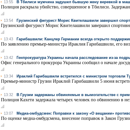
13:55
В Тбилиси мужчина задушил бывшую жену веревкой в маши
Полиция раскрыла убийство, совершенное в Тбилиси. Задержан 
13:54
Грузинский фигурист Морис Квителашвили завершил спор
Грузинский фигурист Морис Квителашвили завершил спортивную
13:43
Гарибашвили: Канцлер Германии всегда открыто поддержи
По заявлению премьер-министра Ираклия Гарибашвили, его виз
13:42
Генпрокуратура Украины начала расследование из-за подр
Офис генерального прокурора Украины сообщил о начале досуде
13:34
Ираклий Гарибашвили встретился с министром торговли Т
Премьер-министр Грузии Ираклий Гарибашвили 5 июня встретил
13:32
В Грузии задержаны обвиняемые в вымогательстве с при
Полиция Кахети задержала четырех человек по обвинению в не
13:07
Медиа-омбудсмен: Поправки к закону «О вещании» против
По оценке медиа-омбудсмена, внесение поправок в Закон Груз