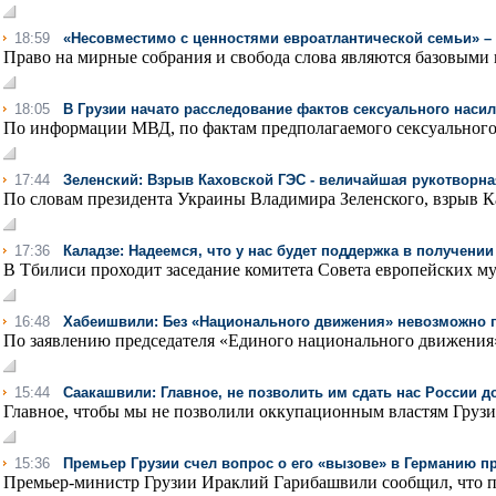
18:59
«Несовместимо с ценностями евроатлантической семьи» – 
Право на мирные собрания и свобода слова являются базовыми п
18:05
В Грузии начато расследование фактов сексуального наси
По информации МВД, по фактам предполагаемого сексуального 
17:44
Зеленский: Взрыв Каховской ГЭС - величайшая рукотворна
По словам президента Украины Владимира Зеленского, взрыв К
17:36
Каладзе: Надеемся, что у нас будет поддержка в получении
В Тбилиси проходит заседание комитета Совета европейских му
16:48
Хабеишвили: Без «Национального движения» невозможно 
По заявлению председателя «Единого национального движения»
15:44
Саакашвили: Главное, не позволить им сдать нас России 
Главное, чтобы мы не позволили оккупационным властям Грузии
15:36
Премьер Грузии счел вопрос о его «вызове» в Германию 
Премьер-министр Грузии Ираклий Гарибашвили сообщил, что п