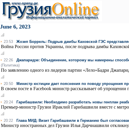
June 6, 2023
23:53
Жозеп Боррель: Подрыв дамбы Каховской ГЭС представляе
Война России против Украины, после подрыва дамбы Каховской 
22:26
Джапаридзе: Объединение, которому мы намерены способс
(Политика)
По заявлению одного из лидеров партии «Лело»Бадри Джапаридз
20:50
Министр юстиции дает пояснения по поводу упрощения пр
В своем посте в Facebook министр рассказывает об упрощении 
20:24
Гарибашвили: Необходимо разработать новы генплан реаб
Премьер-министр Грузии Ираклий Гарибашвили вместе с митро
20:22
Глава МИД: Визит Гарибашвили в Германию был согласован
Министр иностранных дел Грузии Илья Дарчиашвили откликнул