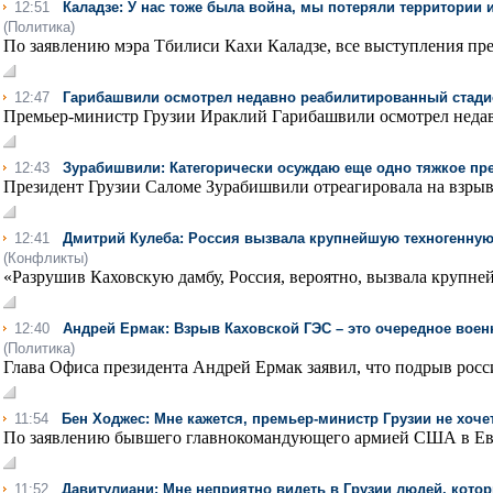
12:51
Каладзе: У нас тоже была война, мы потеряли территории
(Политика)
По заявлению мэра Тбилиси Кахи Каладзе, все выступления пре
12:47
Гарибашвили осмотрел недавно реабилитированный стади
Премьер-министр Грузии Ираклий Гарибашвили осмотрел недав
12:43
Зурабишвили: Категорически осуждаю еще одно тяжкое пр
Президент Грузии Саломе Зурабишвили отреагировала на взрыв
12:41
Дмитрий Кулеба: Россия вызвала крупнейшую техногенную 
(Конфликты)
«Разрушив Каховскую дамбу, Россия, вероятно, вызвала крупне
12:40
Андрей Ермак: Взрыв Каховской ГЭС – это очередное воен
(Политика)
Глава Офиса президента Андрей Ермак заявил, что подрыв росс
11:54
Бен Ходжес: Мне кажется, премьер-министр Грузии не хоче
По заявлению бывшего главнокомандующего армией США в Евро
11:52
Давитулиани: Мне неприятно видеть в Грузии людей, кото