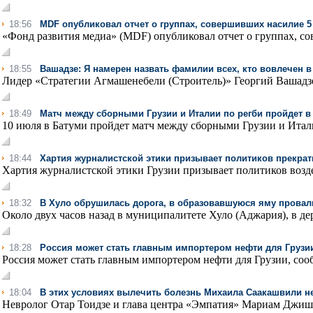
18:56
MDF опубликовал отчет о группах, совершивших насилие 5
«Фонд развития медиа» (MDF) опубликовал отчет о группах, со
18:55
Вашадзе: Я намерен назвать фамилии всех, кто вовлечен 
Лидер «Стратегии Агмашенебели (Строитель)» Георгий Вашадзе н
18:49
Матч между сборными Грузии и Италии по регби пройдет в
10 июля в Батуми пройдет матч между сборными Грузии и Италии
18:44
Хартия журналистской этики призывает политиков прекрат
Хартия журналистской этики Грузии призывает политиков воздер
18:32
В Хуло обрушилась дорога, в образовавшуюся яму провал
Около двух часов назад в муниципалитете Хуло (Аджария), в де
18:28
Россия может стать главным импортером нефти для Грузи
Россия может стать главным импортером нефти для Грузии, соо
18:04
В этих условиях вылечить болезнь Михаила Саакашвили н
Невролог Отар Тоидзе и глава центра «Эмпатия» Мариам Джишк