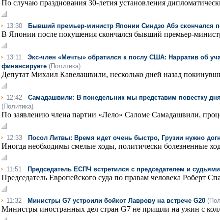
По случаю празднования 30-летия установления дипломатичес
13:30
Бывший премьер-министр Японии Синдзо Абэ скончался п
В Японии после покушения скончался бывший премьер-министр 
13:11
Экс-член «Мечты» обратился к послу США: Нарратив об уча
финансируете
(Политика)
Депутат Михаил Кавелашвили, несколько дней назад покинувши
12:42
Самадашвили: В понедельник мы представим повестку дн
(Политика)
По заявлению члена партии «Лело» Саломе Самадашвили, проце
12:33
Посол Литвы: Время идет очень быстро, Грузии нужно догн
Иногда необходимы смелые ходы, политически болезненные ходы,
11:51
Председатель ЕСПЧ встретился с председателем и судьями
Председатель Европейского суда по правам человека Роберт Спан
11:32
Министры G7 устроили бойкот Лаврову на встрече G20
(Пол
Министры иностранных дел стран G7 не пришли на ужин с колл