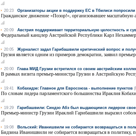
20:23
Организаторы акции в поддержку ЕС в Тбилиси попросили
Гражданское движение «Позор!», организовавшее масштабную а
20:09
Австрия поддерживает территориальную целостность и сув
Федеральный канцлер Австрийской Республики Карл Нехаммер 
20:05
Журналист задал Гарибашвили критический вопрос и полу
Грузия является одним из примеров демократии, заявил премье
20:00
Глава МИД Грузии встретился со своим австрийским колле
В рамках визита премьер-министра Грузии в Австрийскую Респ
19:41
Кобахидзе: Главное для Евросоюза - выполнение пунктов
(
По словам лидера парламентского большинства Ираклия Кобахид
19:29
Гарибашвили: Синдзо Абэ был выдающимся лидером свое
Премьер-министр Грузии Ираклий Гарибашвили выразил соболез
19:08
Вольский: Иванишвили не собирается возвращаться в пол
Бидзина Иванишвили не собирается возвращаться в политику, по