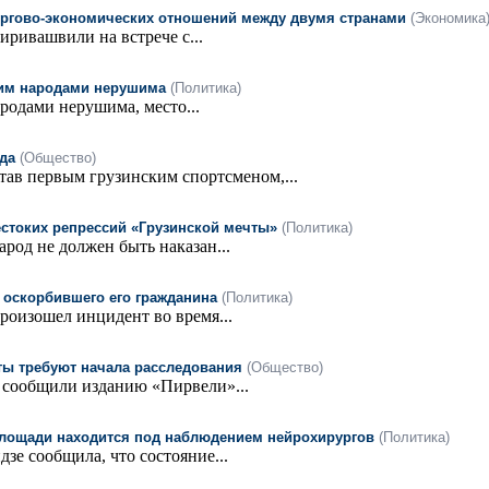
оргово-экономических отношений между двумя странами
(Экономика
ривашвили на встрече с...
ким народами нерушима
(Политика)
родами нерушима, место...
да
(Общество)
тав первым грузинским спортсменом,...
жестоких репрессий «Грузинской мечты»
(Политика)
род не должен быть наказан...
 оскорбившего его гражданина
(Политика)
оизошел инцидент во время...
ты требуют начала расследования
(Общество)
 сообщили изданию «Пирвели»...
площади находится под наблюдением нейрохирургов
(Политика)
е сообщила, что состояние...