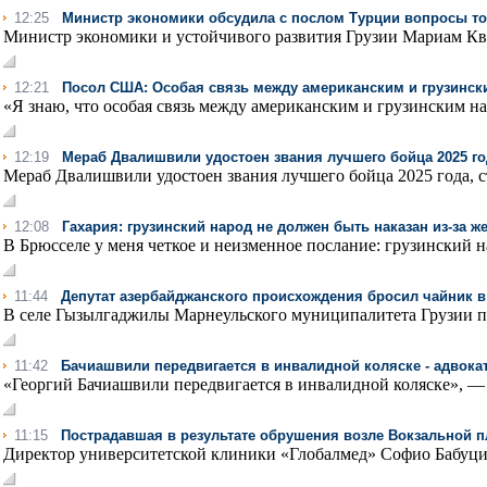
12:25
Министр экономики обсудила с послом Турции вопросы т
Министр экономики и устойчивого развития Грузии Мариам Кви
12:21
Посол США: Особая связь между американским и грузинс
«Я знаю, что особая связь между американским и грузинским на
12:19
Мераб Двалишвили удостоен звания лучшего бойца 2025 го
Мераб Двалишвили удостоен звания лучшего бойца 2025 года, с
12:08
Гахария: грузинский народ не должен быть наказан из-за 
В Брюсселе у меня четкое и неизменное послание: грузинский на
11:44
Депутат азербайджанского происхождения бросил чайник в
В селе Гызылгаджилы Марнеульского муниципалитета Грузии пр
11:42
Бачиашвили передвигается в инвалидной коляске - адвока
«Георгий Бачиашвили передвигается в инвалидной коляске», —
11:15
Пострадавшая в результате обрушения возле Вокзальной 
Директор университетской клиники «Глобалмед» Софио Бабуцидз