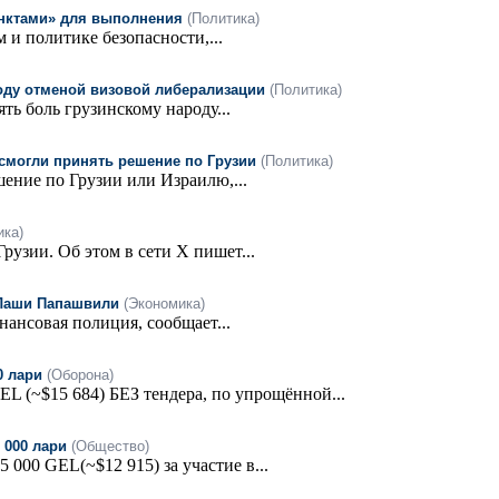
унктами» для выполнения
(Политика)
и политике безопасности,...
оду отменой визовой либерализации
(Политика)
ь боль грузинскому народу...
смогли принять решение по Грузии
(Политика)
ение по Грузии или Израилю,...
ика)
узии. Об этом в сети Х пишет...
 Лаши Папашвили
(Экономика)
ансовая полиция, сообщает...
0 лари
(Оборона)
L (~$15 684) БЕЗ тендера, по упрощённой...
 000 лари
(Общество)
000 GEL(~$12 915) за участие в...