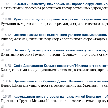
19:31
«Статья 78 Конституции» прокомментировал обрушение ча
Независимый профсоюз работников государственных учреждени
18:48
Румыния находится в процессе пересмотра стратегического
Румыния находится в процессе пересмотра стратегического партн
18:42
Йозвиак назвал срок выполнения условий письма властям 
Рикард Йозвиак, главный редактор европейского бюро «Радио Св
18:41
Песню «Сулико» признали памятником культурного наслед
Визитная карточка Грузии — песня «Сулико» — получила статус
18:28
Софо Джапаридзе: Каладзе превратил Тбилиси в город, кот
Каладзе своими коррупционными схемами, к сожалению, преврат
18:26
Премьер-министр Украины Денис Шмыгаль подал в отстав
Денис Шмыгаль ушел с поста премьер-министра Украины, - ука
16:30
Кавелашвили присутствовал на праздничной Божественной
Президент Грузии Михаил Кавелашвили вместе с семьей присут