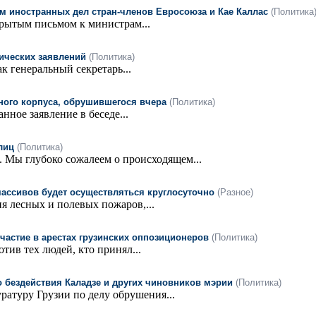
 иностранных дел стран-членов Евросоюза и Кае Каллас
(Политика
рытым письмом к министрам...
ических заявлений
(Политика)
к генеральный секретарь...
йного корпуса, обрушившегося вчера
(Политика)
нное заявление в беседе...
лиц
(Политика)
. Мы глубоко сожалеем о происходящем...
массивов будет осуществляться круглосуточно
(Разное)
 лесных и полевых пожаров,...
участие в арестах грузинских оппозиционеров
(Политика)
ив тех людей, кто принял...
о бездействия Каладзе и других чиновников мэрии
(Политика)
атуру Грузии по делу обрушения...