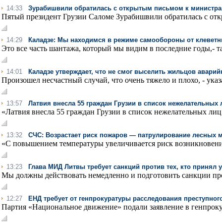
14:33
Зурабишвили обратилась с открытым письмом к министрам
Пятый президент Грузии Саломе Зурабишвили обратилась с отк
14:29
Каладзе: Мы находимся в режиме самообороны от клеветн
Это все часть шантажа, который мы видим в последние годы,- та
14:01
Каладзе утверждает, что не смог выселить жильцов авари
Произошел несчастный случай, что очень тяжело и плохо, - указа
13:57
Латвия внесла 55 граждан Грузии в список нежелательных 
«Латвия внесла 55 граждан Грузии в список нежелательных лиц
13:32
СЧС: Возрастает риск пожаров — патрулирование лесных 
«С повышением температуры увеличивается риск возникновения
13:23
Глава МИД Литвы требует санкций против тех, кто принял 
Мы должны действовать немедленно и подготовить санкции прот
12:27
ЕНД требует от генпрокуратуры расследования преступног
Партия «Национальное движение» подали заявление в генпрокур