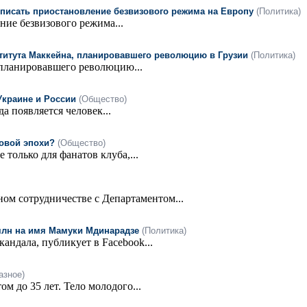
писать приостановление безвизового режима на Европу
(Политика)
ие безвизового режима...
титута Маккейна, планировавшего революцию в Грузии
(Политика)
планировавшего революцию...
Украине и России
(Общество)
да появляется человек...
новой эпохи?
(Общество)
 только для фанатов клуба,...
ном сотрудничестве с Департаментом...
млн на имя Мамуки Мдинарадзе
(Политика)
андала, публикует в Facebook...
азное)
м до 35 лет. Тело молодого...