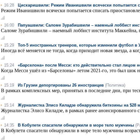
16:28
Цискаришвили: Режим Иванишвили всячески попытается с
Режим Иванишвили всячески попытается списать приостановлен
16:00
Папуашвили: Саломе Зурабишвили – наемный лоббист инс
Саломе Зурабишвили – наемный лоббист института Маккейна, 
15:29
Топ-5 иностранных тренеров, которые изменили футбол в 
Иногда всё меняется не тогда, когда приходит новая звезда, а ког
15:24
«Барселона» после Месси: кто действительно стал лицом 
Когда Месси ушёл из «Барселоны» летом 2021-го, это был шок не
15:19
Из Грузии депортированы 26 иностранцев
(Политика)
В рамках комплексных мер, принятых в последние дни, при тес
15:14
Журналистка Элисо Киладзе обнаружила биткоины на $28 
Журналистка Элисо Киладзе, в рамках ранее анонсированного ск
14:35
В Кобулети спасатели обнаружили в море тело мужчины
(Р
В Кобулети спасатели обнаружили в море тело мужчины возрасто