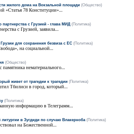
сти жилого дома на Вокзальной площади
(Общество)
й «Статья 78 Конституции»...
 партнерства с Грузией - глава МИД
(Политика)
ерства с Грузией, заявила...
Грузии для сохранения безвиза с ЕС
(Политика)
обода», на социальной...
ия
(Общество)
 памятника нематериального...
орый живет от трагедии к трагедии
(Политика)
ил Тбилиси в город, который...
ку
(Политика)
занную информацию в Телеграмм...
 литургии в Зугдиди по случаю Влакерноба
(Политика)
ствовал на Божественной...