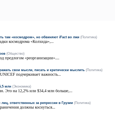
ь там «космодром», но обвиняют iFact во лжи
(Политика)
адки космодрома «Колхида»,...
ров
(Общество)
од предлогом «реорганизации»....
ражать свои мысли, писать и критически мыслить
(Политика)
UNICEF подчеркивает важность...
5,5 млн
(Экономика)
. Это на 12,2% или $34,4 млн больше,...
лиц, ответственных за репрессии в Грузии
(Политика)
раничения должны коснуться...