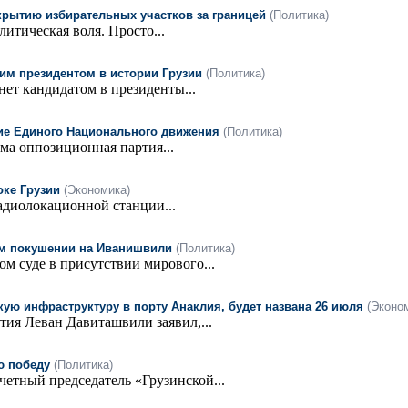
крытию избирательных участков за границей
(Политика)
литическая воля. Просто...
им президентом в истории Грузии
(Политика)
нет кандидатом в президенты...
ие Единого Национального движения
(Политика)
ама оппозиционная партия...
оке Грузии
(Экономика)
адиолокационной станции...
ом покушении на Иванишвили
(Политика)
ом суде в присутствии мирового...
ую инфраструктуру в порту Анаклия, будет названа ​​26 июля
(Эконо
ия Леван Давиташвили заявил,...
ю победу
(Политика)
четный председатель «Грузинской...