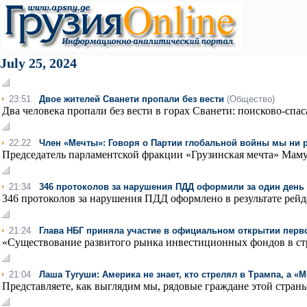
July 25, 2024
23:51
Двое жителей Сванети пропали без вести
(Общество)
Два человека пропали без вести в горах Сванети: поисково-спаса
22:22
Член «Мечты»: Говоря о Партии глобальной войны мы ни р
Председатель парламентской фракции «Грузинская мечта» Мамук
21:34
346 протоколов за нарушения ПДД оформили за один день
346 протоколов за нарушения ПДД оформлено в результате рейда
21:24
Глава НБГ приняла участие в официальном открытии перв
«Существование развитого рынка инвестиционных фондов в стр
21:04
Лаша Тугуши: Америка не знает, кто стрелял в Трампа, а «М
Представляете, как выглядим мы, рядовые граждане этой страны