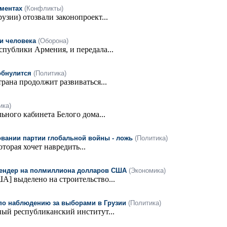
аментах
(Конфликты)
узии) отозвали законопроект...
и человека
(Оборона)
спублики Армения, и передала...
 обнулится
(Политика)
рана продолжит развиваться...
ика)
ного кабинета Белого дома...
вании партии глобальной войны - ложь
(Политика)
торая хочет навредить...
 тендер на полмиллиона долларов США
(Экономика)
А] выделено на строительство...
 по наблюдению за выборами в Грузии
(Политика)
й республиканский институт...