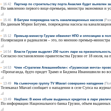
16:42
Партнер по строительству порта Анаклия будет выявлен з
По заявлению первого вице-премьера, министра экономики и ус
15:46
В Батуми повреждена часть канализационных насосов
(Раз
По данным Мэрии Батуми, повреждены насосы на канализацион
15:12
Премьер-министр Грузии обвиняет НПО и оппозицию в по
Поляризация и радикализм – это, по мнению премьер-министра 
14:54
Власти Грузии выделят 250 тысяч лари на признательност
Согласно постановлению правительства Грузии от 18 июля, на п
14:53
Член «Стратегии Агмашенебели»: «Грузинская мечта» про
«Пропаганда, будто придет Трамп и Бидзина Иванишвили во всем 
13:49
На съемочную группу TV Mtavari совершено нападение
(Пол
Телеканал Mtavari сообщает о нападении в селе Супса на журнал
13:49
Нацбанк: В июне объем выданных кредитов в лари увеличил
По информации Национального банка Грузии, объем выданных 