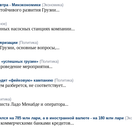
автра - Минэкономики
(Экономика)
тойчивого развития Грузии...
ное)
ных насосных станциях компании...
ляризации
(Политика)
Грузии, основные вопросы,...
ь «успешных грузин»
(Политика)
роведение мероприятия...
водит «фейковую» кампанию
(Политика)
разберется, не соответствует...
итика)
иста Ладо Менабде и оператора...
ся на 785 млн лари, а в иностранной валюте - на 180 млн лари
(Эк
коммерческими банками кредитов...