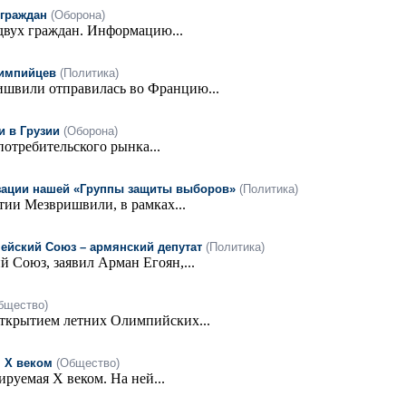
 граждан
(Оборона)
двух граждан. Информацию...
лимпийцев
(Политика)
ишвили отправилась во Францию...
 в Грузии
(Оборона)
отребительского рынка...
изации нашей «Группы защиты выборов»
(Политика)
тии Мезвришвили, в рамках...
ейский Союз – армянский депутат
(Политика)
 Союз, заявил Арман Егоян,...
бщество)
открытием летних Олимпийских...
я X веком
(Общество)
руемая X веком. На ней...