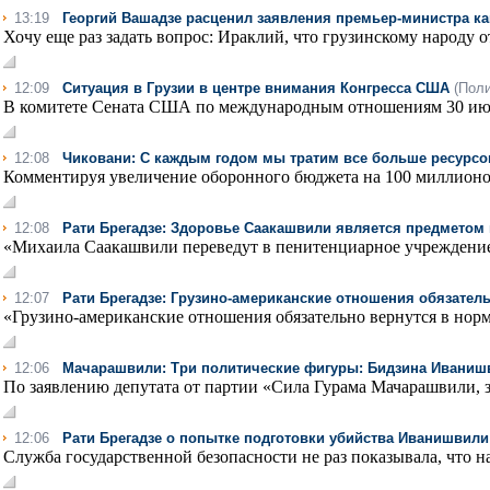
13:19
Георгий Вашадзе расценил заявления премьер-министра ка
Хочу еще раз задать вопрос: Ираклий, что грузинскому народу о
12:09
Ситуация в Грузии в центре внимания Конгресса США
(Поли
В комитете Сената США по международным отношениям 30 июл
12:08
Чиковани: С каждым годом мы тратим все больше ресурсо
Комментируя увеличение оборонного бюджета на 100 миллионов
12:08
Рати Брегадзе: Здоровье Саакашвили является предметом
«Михаила Саакашвили переведут в пенитенциарное учреждение, 
12:07
Рати Брегадзе: Грузино-американские отношения обязател
«Грузино-американские отношения обязательно вернутся в норма
12:06
Мачарашвили: Три политические фигуры: Бидзина Иванишв
По заявлению депутата от партии «Сила Гурама Мачарашвили, з
12:06
Рати Брегадзе о попытке подготовки убийства Иванишвили
Служба государственной безопасности не раз показывала, что на