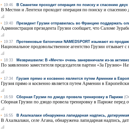
19:46
В Сванетии проходит операция по поиску и спасению двух
В Местии и Лентехи проходит операция по поиску и спасению 
19:40
Президент Грузии отправилась во Францию поддержать о
Администрация президента Грузии сообщает, что Саломе Зураб
19:37
Протеиновые батончики NAMEDSPORT изымают из продажи
Национальное продовольственное агентство Грузии отзывает с п
18:33
Мезвришвили: В «Мечте» очень занервничали из-за актив
По заявлению заместителя председателя партии «За Грузию» На
17:34
Грузия прямо и косвенно является путем Армении в Европ
Грузия прямо и косвенно является путем Армении в Европейский
16:59
Сборная Грузии по дзюдо провела тренировку в Париже
(О
Сборная Грузии по дзюдо провела тренировку в Париже перед 
16:55
В Ахалкалаки обнаружена лапидарная надпись, датируема
В Ахалкалаки, селе Агана, обнаружена лапидарная надпись, дати