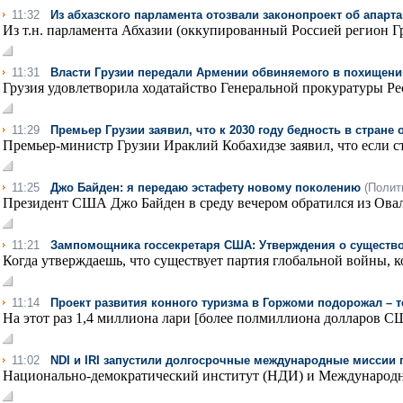
11:32
Из абхазского парламента отозвали законопроект об апарт
Из т.н. парламента Абхазии (оккупированный Россией регион Гр
11:31
Власти Грузии передали Армении обвиняемого в похищени
Грузия удовлетворила ходатайство Генеральной прокуратуры Ре
11:29
Премьер Грузии заявил, что к 2030 году бедность в стране
Премьер-министр Грузии Ираклий Кобахидзе заявил, что если ст
11:25
Джо Байден: я передаю эстафету новому поколению
(Полит
Президент США Джо Байден в среду вечером обратился из Оваль
11:21
Зампомощника госсекретаря США: Утверждения о существо
Когда утверждаешь, что существует партия глобальной войны, ко
11:14
Проект развития конного туризма в Горжоми подорожал –
На этот раз 1,4 миллиона лари [более полмиллиона долларов СШ
11:02
NDI и IRI запустили долгосрочные международные миссии
Национально-демократический институт (НДИ) и Международны