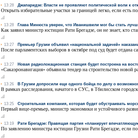
13:28
Джапаридзе: Власти не проявляют политической воли к от
Открыть избирательные участки за границей легко, если есть по
13:28
Глава Минюста уверен, что Иванишвили мог бы стать лучш
Как заявил министр юстиции Рати Брегадзе, он не знает, кто ста
13:27
Премьер Грузии объявил «национальной задачей» наказан
После парламентских выборов в октябре под суд будет отдана с
13:27
Новая радиолокационная станция будет построена на вост
«Сакаэронавигация» объявила тендер на строительство новой р
13:26
В Грузии допросили еще одного бойца по делу о возможн
В рамках расследования, начатого в СУС, в Тбилисском городск
13:25
Строительная компания, которая будет обустраивать морск
Первый вице-премьер, министр экономики и устойчивого развит
13:19
Рати Брегадзе: Правящая партия «планирует впечатляющу
По заявлению министра юстиции Грузии Рати Брегадзе, если по