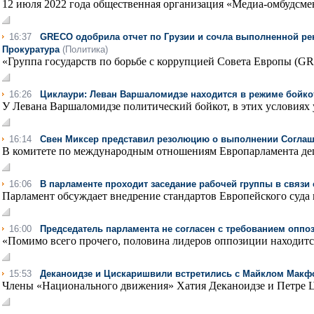
12 июля 2022 года общественная организация «Медиа-омбудсмен
16:37
GRECO одобрила отчет по Грузии и сочла выполненной ре
Прокуратура
(Политика)
«Группа государств по борьбе с коррупцией Совета Европы (GR
16:26
Циклаури: Леван Варшаломидзе находится в режиме бойко
У Левана Варшаломидзе политический бойкот, в этих условиях у
16:14
Свен Миксер представил резолюцию о выполнении Соглаш
В комитете по международным отношениям Европарламента депу
16:06
В парламенте проходит заседание рабочей группы в связи
Парламент обсуждает внедрение стандартов Европейского суда п
16:00
Председатель парламента не согласен с требованием оппо
«Помимо всего прочего, половина лидеров оппозиции находится 
15:53
Деканоидзе и Цискаришвили встретились с Майклом Мак
Члены «Национального движения» Хатия Деканоидзе и Петре Ц