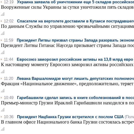
12:19
Украина заявила об уничтожении еще 5 складов российско
Вооруженные силы Украины за сутки уничтожили пять складов р
12:02
Спасатели на вертолете доставили в Кутаиси пострадавшег
По данным Службы по управлению чрезвычайными ситуациями, с
11:59
Президент Литвы призвал страны Запада разорвать эконом
Президент Литвы Гитанас Науседа призывает страны Запада пос
11:44
Евросоюз заморозил российские активы на 13,8 млрд евро
К настоящему моменту Евросоюз заморозил активы российских о
11:20
Левана Варшаломидзе могут лишить депутатских полномо
Фракция «Национальное движение», предположительно, теряет е
10:49
Гарибашвили сделал запись в книге соболезнований в пос
Премьер-министр Грузии Ираклий Гарибашвили находился в посо
10:36
Президент Нацбанка Грузии встретился с послом США
(Пол
В главном офисе Национального банка Грузии состоялась встре