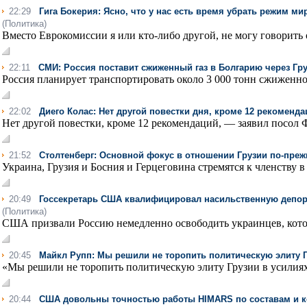
22:29
Гига Бокерия: Ясно, что у нас есть время убрать режим м
(Политика)
Вместо Еврокомиссии я или кто-либо другой, не могу говорить о
22:11
СМИ: Россия поставит сжиженный газ в Болгарию через Гр
Россия планирует транспортировать около 3 000 тонн сжиженног
22:02
Диего Колас: Нет другой повестки дня, кроме 12 рекоменд
Нет другой повестки, кроме 12 рекомендаций, — заявил посол Ф
21:52
Столтенберг: Основной фокус в отношении Грузии по-пре
Украина, Грузия и Босния и Герцеговина стремятся к членству 
20:49
Госсекретарь США квалифицировал насильственную депор
(Политика)
США призвали Россию немедленно освободить украинцев, кото
20:45
Майкл Рупп: Мы решили не торопить политическую элиту Г
«Мы решили не торопить политическую элиту Грузии в усилиях 
20:44
США довольны точностью работы HIMARS по составам и к