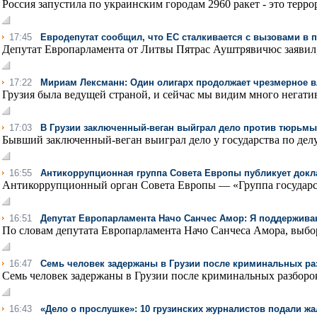
Россия запустила по украинским городам 2960 ракет - это террор
17:45
Евродепутат сообщил, что ЕC сталкивается с вызовами в 
Депутат Европарламента от Литвы Пятрас Ауштрявичюс заявил, 
17:22
Мириам Лексманн: Один олигарх продолжает чрезмерное 
Грузия была ведущей страной, и сейчас мы видим много негатив
17:03
В Грузии заключенный-веган выйграл дело против тюрьмы
Бывший заключенный-веган выиграл дело у государства по делу
16:55
Антикоррупционная группа Совета Европы публикует докл
Антикоррупционный орган Совета Европы — «Группа государс
16:51
Депутат Европарламента Начо Санчес Амор: Я поддерживаю
По словам депутата Европарламента Начо Санчеса Амора, выбор
16:47
Семь человек задержаны в Грузии после криминальных ра
Семь человек задержаны в Грузии после криминальных разборок 
16:43
«Дело о прослушке»: 10 грузинских журналистов подали ж