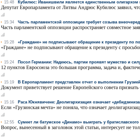
15:48
Кубилюс: Иванишвили является единственным олигархом 
Депутат Европарламента от Литвы Андрюс Кубилюс заявил, что
15:34
Часть парламентской оппозиции требует созыва внеочеред
Часть парламентской оппозиции распространяет совместное зая
15:28
«Граждане» не подписывают обращение к президенту по п
«Граждане» не подписывают обращение к президенту с просьбой
15:24
Посол Германии: Надеюсь, партии проявят мужество и сил
12 пунктов Евросоюза это большая программа, задача и, фактиче
15:19
В Европарламент представлен отчет о выполнении Грузие
Документ приветствует решение Европейского совета признать 
15:16
Раса Юкнявичене: Деолигархизация означает «дебидзиниз
Если «Грузинская мечта» не поняла, что означает деолигархизаци
12:55
Сумеет ли батумское «Динамо» выиграть у братиславского
Вопрос, вынесенный в заголовок этой статьи, интересует не тол