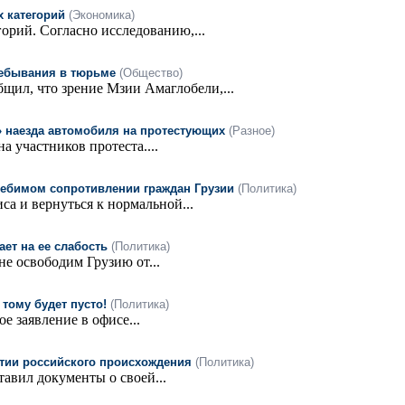
 категорий
(Экономика)
орий. Согласно исследованию,...
ребывания в тюрьме
(Общество)
щил, что зрение Мзии Амаглобели,...
» наезда автомобиля на протестующих
(Разное)
 участников протеста....
лебимом сопротивлении граждан Грузии
(Политика)
а и вернуться к нормальной...
ает на ее слабость
(Политика)
не освободим Грузию от...
 тому будет пусто!
(Политика)
е заявление в офисе...
ытии российского происхождения
(Политика)
тавил документы о своей...