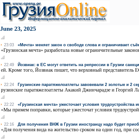
June 23, 2025
23:03
«Мечта» меняет закон о свободе слова и ограничивает съё
«Грузинская мечта» разработала новые ограничительные законоп
22:49
Йозвиак: в ЕС могут ответить на репрессии в Грузии сан
ей. Кроме того, Йозвиак пишет, что верховный представитель Е
22:24
Грузинские паратяжелоатлеты завовевали 2 золотые и 2 с
рузинские паратяжелоатлеты Акакий Джинчарадзе и Георгий Лаца
22:22
«Грузинская мечта» ужесточает условия трудоустройства 
«Мы примем поправки, которые ужесточат условия трудоустрой
22:16
Для получения ВНЖ в Грузии иностранцу надо будет приоб
«Для получения вида на жительство сроком на один год, при со