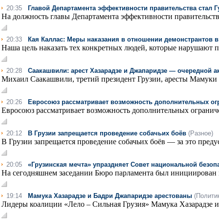
20:35
Главой Департамента эффективности правительства стал 
На должность главы Департамента эффективности правительства
20:33
Кая Каллас: Меры наказания в отношении демонстрантов в
Наша цель наказать тех конкретных людей, которые нарушают пра
20:28
Саакашвили: арест Хазарадзе и Джапаридзе — очередной а
Михаил Саакашвили, третий президент Грузии, аресты Мамуки Х
20:26
Евросоюз рассматривает возможность дополнительных огра
Евросоюз рассматривает возможность дополнительных ограниче
20:12
В Грузии запрещается проведение собачьих боёв
(Разное)
В Грузии запрещается проведение собачьих боёв — за это преду
20:05
«Грузинская мечта» упраздняет Совет национальной безоп
На сегодняшнем заседании Бюро парламента был инициирован 
19:14
Мамука Хазарадзе и Бадри Джапаридзе арестованы
(Полити
Лидеры коалиции «Лело – Сильная Грузия» Мамука Хазарадзе и 