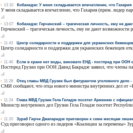
13:10
Кобахидзе: У меня складывается впечатление, что Гахария
У меня складывается впечатление, что Гахария (прим. лидер пар
13:07
Кобахидзе: Герчинский – трагическая личность, ему не да
Герчинский – трагическая личность, ему не дают возможности раб
11:43
Центр солидарности и поддержки для украинских беженце
Центр солидарности и поддержки для украинских беженцев отк
11:40
Если в кране нет воды, виновато ЕНД - постпред при ООН
Постпред Грузии при ООН Давид Бакрадзе заявил, что члены п
11:28
Отец главы МВД Грузии был фигурантом уголовного дело -
СМИ сообщают, что отца нового министра внутренних дел от «Г
11:24
Глава МВД Грузии Гела Геладзе посетит Армению с офици
Министр внутренних дел Грузии Гела Геладзе посетит Республ
11:20
Зураб Гирчи Джапаридзе приговорен к семи месяцам лиш
Суд приговорил одного из лидеров «Коалиции за перемены» Зур