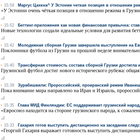
15:59
Маргус Цахкна^ У Эстонии четкая позиция в отношении ре
«У Эстонии очень чёткая позиция в отношении режима в Грузии
15:52
Беттинг-приложения как новая финансовая привычка: став
Новые технологии создали идеальные условия для развития бет
15:42
Молодежная сборная Грузии завершила выступление на Евр
Поклонники футбола из Грузии на прошлой неделе внимательно
15:40
Трансферная стоимость состава сборной Грузии достигла 
Грузинский футбол достиг нового исторического рубежа: общая 
15:39
Зурабишвили: Пророссийский, проиранский режим Иваниш
Пока внимание мира направлено на Иран и Израиль, пророссий
15:35
Глава МИД Финляндии: ЕС поддерживает грузинский народ,
«Евросоюз находится на стороне грузинского народа, к сожалени
15:33
Гахария готов выступить дистанционно на заседании след
«Георгий Гахария выражает готовность выступить дистанционно