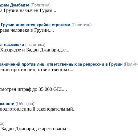
Гурам Думбадзе
(Политика)
 Грузии назначен Гурам...
 Грузии являются крайне строгими
(Политика)
ва человека в Грузии,...
кт насмешки
(Политика)
азарадзе и Бадри Джапаридзе...
ничений против лиц, ответственных за репрессии в Грузии
(Полити
ний против лиц, ответственных...
смотрен штраф до 35 000 GEL...
асности
(Оборона)
подготовленный законодательный...
ка)
Бадри Джапаридзе арестованы....