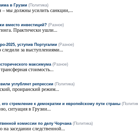
жима в Грузии
(Политика)
 – мы должны усилить санкции,...
ки вместо инвестиций?
(Разное)
тинга. Практически ушли...
о-2025, уступив Португалии
(Разное)
 следили за выступлениями...
исторического максимума
(Разное)
трансферная стоимость...
вили углубляет репрессии
(Политика)
ский, проиранский режим...
 его стремление к демократии и европейскому пути страны
(Политик
ю, ситуация в Грузии...
ственной комиссии по делу Чорчана
(Политика)
 на заседании следственной...