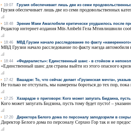
19:07
Грузия обеспечивает лишь две из семи продовольственных
Грузия обеспечивает лишь две из семи продовольственных катег
18:48
Зрение Мзии Амаглобели критически ухудшилось после п
Редактор интернет-издания Mtis Ambebi Гела Мтивлишвили сооб
18:46
МВД Грузии начало расследование по факту «намеренного
МВД Грузии начало расследование по факту наезда автомобиля на
18:44
«Федералисты»: Единственный шанс - в стойком и непоко
«Единственный шанс для страны выйти из этого опасного кризис
17:42
Вашадзе: То, что сейчас делает «Грузинская мечта», указыв
Не только не отступать, мы намерены бороться до тех пор, пока 
17:25
Хазарадзе о приговоре: Кого может запугать Бидзина, пусть
Кого может запугать Бидзина, пусть тому будет пусто! – указанно
17:20
Директора Белого дома по персоналу заподозрили в сокр
Директор Белого дома по персоналу Серхио Гор так и не предос