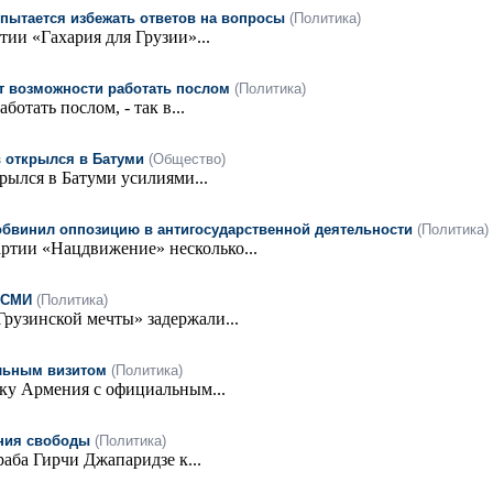
 пытается избежать ответов на вопросы
(Политика)
тии «Гахария для Грузии»...
ют возможности работать послом
(Политика)
отать послом, - так в...
в открылся в Батуми
(Общество)
рылся в Батуми усилиями...
 обвинил оппозицию в антигосударственной деятельности
(Политика)
артии «Нацдвижение» несколько...
 СМИ
(Политика)
рузинской мечты» задержали...
альным визитом
(Политика)
ику Армения с официальным...
ения свободы
(Политика)
аба Гирчи Джапаридзе к...