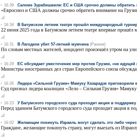
16:39
Саломе Зурабишвили: ЕС и США срочно должны обратить 
«Евросоюз и США должны срочно обратить внимание на Грузию н
16:34
В Батумском летнем театре прошёл международный турнир
22 июня 2025 года в Батумском летнем театре впервые прошёл 
16:31
В Лагодехи убит 57-летний мужчина
(Разное)
По словам местных жителей, инцидент произошёл утром на ули
16:29
ЕС обсуждает ужесточение мер против Грузии, «не идущей
Министры иностранных дел стран Европейского союза обсуждаю
16:26
Лидера «Сильной Грузии» Мамуку Хазарадзе приговорили 
Суд признал лидера коалиции «Лело – Сильная Грузия» Мамуку 
16:23
У Батумского городского суда проходит акция в поддержк
Перед зданием Батумского городского суда проходит акция в по
16:02
Желающие покинуть Израиль могут сделать это либо через 
Граждане, желающие покинуть страну, могут выехать из Израил