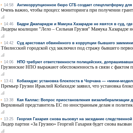
14:58
Антикоррупционное бюро СГБ создает спецплатформу для 
Очень важно, чтобы процесс мониторинга при получении гранто
14:46
Бадри Джапаридзе и Мамука Хазарадзе не явятся в суд, гд
Лидеры коалиции "Лело – Сильная Грузия" Мамука Хазарадзе не 
14:42
Суд арестовал обвинённого в коррупции бывшего заммини
Тбилисский городской суд заключил под стражу бывшего первог
14:06
НПО требуют ответственности полицейских, допрашивавш
Грузинские НПО выражают обеспокоенность в связи с фактом п
13:41
Кобахидзе: установка блокпоста в Чорчана — «мини-модель
Премьер Грузии Ираклий Кобахидзе заявил, что установка блокп
13:38
Кая Каллас: Вопрос приостановления визалиберализации д
Верховный представитель ЕС по иностранным делам и политике 
13:25
Георгия Гахария снова вызовут на заседание следственно
Лидер партии «За Грузию» Георгий Гахария будет снова вызван 