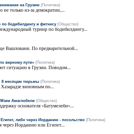
внимание на Грузию
(Политика)
е только из-за демократии,...
 по бодибилдингу и фитнесу
(Общество)
международный турнир по бодибилдингу...
це Вашловани. По предварительной...
 по верному пути»
(Политика)
т ситуацию в Грузии. Поводом...
к 8 месяцам тюрьмы
(Политика)
Хазарадзе виновным по...
у Мзии Амаглобели
(Общество)
ддержку основателя «Батумелеби»...
Египет, либо через Иорданию - посольство
(Политика)
я через Иорданию или Египет...