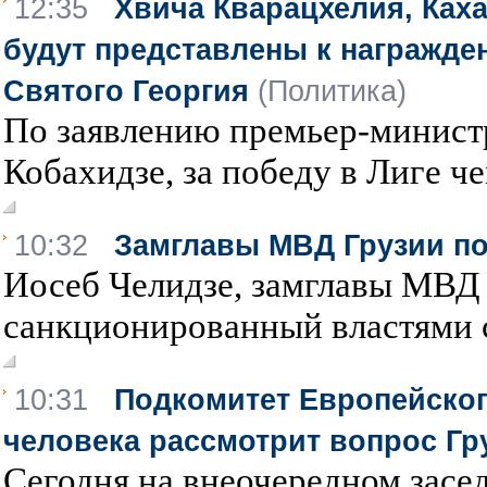
12:35
Хвича Кварацхелия, Каха
будут представлены к награжд
Святого Георгия
(Политика)
По заявлению премьер-минист
Кобахидзе, за победу в Лиге че
10:32
Замглавы МВД Грузии по
Иосеб Челидзе, замглавы МВД 
санкционированный властями ст
10:31
Подкомитет Европейског
человека рассмотрит вопрос Гр
Сегодня на внеочередном засе