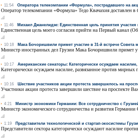
11:54
Оператора телекомпании «Формула», пострадавшего на акц
Оператор телекомпании «Формула» Тедо Квачахия доставлен в 
11:46
Михаил Джанелидзе: Единственная цель принятия участия 
Единственная цель моего согласия прийти на Первый канал (Об
10:18
Мака Бочоришвили примет участие в 31-й встрече Совета
Министр иностранных дел Грузии Мака Бочоришвили примет учас
10:17
Американские сенаторы: Категорически осуждаем насилие,
Категорически осуждаем насилие, развязанное против мирных пр
10:16
Шествие участников акции протеста завершилось на просп
Участники акции протеста завершили шествие на проспекте Важ
4:21
Министр экономики Германии: Все сотрудничество с Грузие
Министр экономического сотрудничества и развития Германии С
1:19
Представители технологической и стартап-экосистемы Груз
Представители сектора категорически осуждают насилие проти