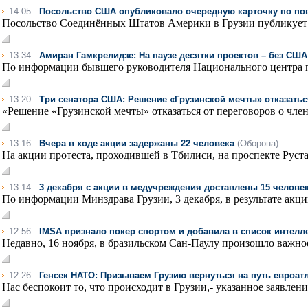
14:05
Посольство США опубликовало очередную карточку по по
Посольство Соединённых Штатов Америки в Грузии публикует к
13:34
Амиран Гамкрелидзе: На паузе десятки проектов – без США
По информации бывшего руководителя Национального центра по
13:20
Три сенатора США: Решение «Грузинской мечты» отказатьс
«Решение «Грузинской мечты» отказаться от переговоров о членс
13:16
Вчера в ходе акции задержаны 22 человека
(Оборона)
На акции протеста, проходившей в Тбилиси, на проспекте Рустав
13:14
3 декабря с акции в медучреждения доставлены 15 человек
По информации Минздрава Грузии, 3 декабря, в результате акци
12:56
IMSA признало покер спортом и добавила в список интелл
Недавно, 16 ноября, в бразильском Сан-Паулу произошло важное
12:26
Генсек НАТО: Призываем Грузию вернуться на путь евроат
Нас беспокоит то, что происходит в Грузии,- указанное заявле