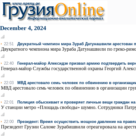
December 4, 2024
22:51
Двукратный чемпион мира Зураб Датунашвили арестован 
Двукратного чемпиона мира Зураба Датунашвили по греко-римск
22:40
Генерал-майор Алексидзе призвал армию подтвердить верн
Генерал-майор Службы государственной охраны Георгий Алекси
22:03
МВД арестовало семь человек по обвинению в организации
МВД арестовало семь человек по обвинению в организации груп
22:01
Полиция обыскивает и проверяет личные вещи граждан на
У станции метро «Площадь свободы» шумно. Сотрудники Патру
22:00
Президент: Время осуществить мощное давление на правящу
Президент Грузии Саломе Зурабишвили отреагировала на аресты,