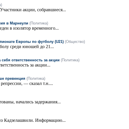
а)
Участники акции, собравшиеся...
ния в Марнеули
(Политика)
ден в изолятор временного...
пионате Европы по футболу (U21)
(Общество)
болу среди юношей до 21...
 себя ответственность за акции
(Политика)
тветственность за акции...
ьше превенция
(Политика)
репрессии, — сказал т.н....
ованы, начались задержания...
со Кадзелашвили. Информацию...