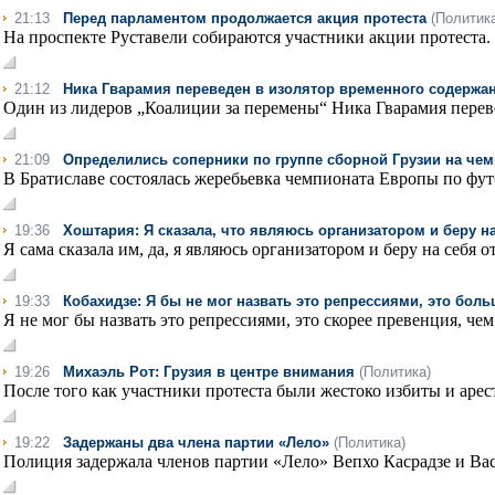
21:13
Перед парламентом продолжается акция протеста
(Политик
На проспекте Руставели собираются участники акции протеста. 
21:12
Ника Гварамия переведен в изолятор временного содержа
Один из лидеров „Коалиции за перемены“ Ника Гварамия переве
21:09
Определились соперники по группе сборной Грузии на чем
В Братиславе состоялась жеребьевка чемпионата Европы по фут
19:36
Хоштария: Я сказала, что являюсь организатором и беру на
Я сама сказала им, да, я являюсь организатором и беру на себя о
19:33
Кобахидзе: Я бы не мог назвать это репрессиями, это бол
Я не мог бы назвать это репрессиями, это скорее превенция, чем 
19:26
Михаэль Рот: Грузия в центре внимания
(Политика)
После того как участники протеста были жестоко избиты и арест
19:22
Задержаны два члена партии «Лело»
(Политика)
Полиция задержала членов партии «Лело» Вепхо Касрадзе и Ва