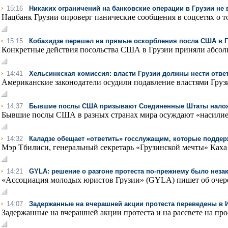
15:16
Никаких ограничений на банковские операции в Грузии не 
Нацбанк Грузии опроверг панические сообщения в соцсетях о то
15:15
Кобахидзе перешел на прямые оскорбления посла США в 
Конкретные действия посольства США в Грузии приняли абсолю
14:41
Хельсинкская комиссия: власти Грузии должны нести отве
Американские законодатели осудили подавление властями Грузи
14:37
Бывшие послы США призывают Соединенные Штаты наложи
Бывшие послы США в разных странах мира осуждают «насилие,
14:32
Каладзе обещает «ответить» госслужащим, которые поддер
Мэр Тбилиси, генеральный секретарь «Грузинской мечты» Каха 
14:21
GYLA: решение о разгоне протеста по-прежнему было нез
«Ассоциация молодых юристов Грузии» (GYLA) пишет об очере
14:07
Задержанные на вчерашней акции протеста переведены в 
Задержанные на вчерашней акции протеста и на рассвете на про