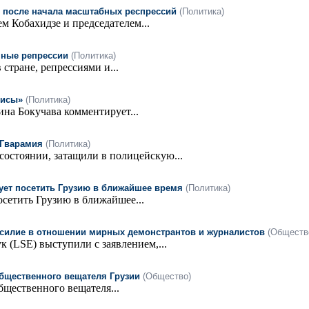
е после начала масштабных респрессий
(Политика)
м Кобахидзе и председателем...
ычные репрессии
(Политика)
стране, репрессиями и...
фисы»
(Политика)
на Бокучава комментирует...
 Гварамия
(Политика)
состоянии, затащили в полицейскую...
ует посетить Грузию в ближайшее время
(Политика)
сетить Грузию в ближайшее...
силие в отношении мирных демонстрантов и журналистов
(Обществ
(LSE) выступили с заявлением,...
Общественного вещателя Грузии
(Общество)
щественного вещателя...