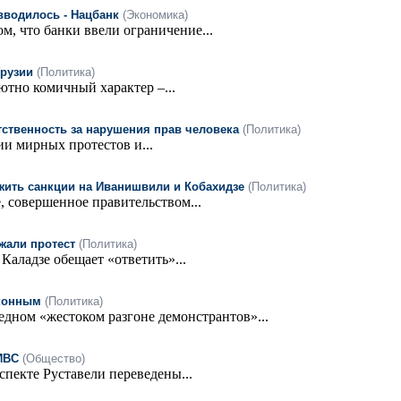
вводилось - Нацбанк
(Экономика)
м, что банки ввели ограничение...
Грузии
(Политика)
тно комичный характер –...
тственность за нарушения прав человека
(Политика)
и мирных протестов и...
ть санкции на Иванишвили и Кобахидзе
(Политика)
 совершенное правительством...
жали протест
(Политика)
Каладзе обещает «ответить»...
аконным
(Политика)
дном «жестоком разгоне демонстрантов»...
ИВС
(Общество)
спекте Руставели переведены...