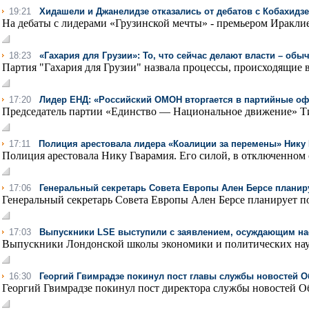
19:21
Хидашели и Джанелидзе отказались от дебатов с Кобахидз
На дебаты с лидерами «Грузинской мечты» - премьером Ираклие
18:23
«Гахария для Грузии»: То, что сейчас делают власти – об
Партия "Гахария для Грузии" назвала процессы, происходящие в 
17:20
Лидер ЕНД: «Российский ОМОН вторгается в партийные о
Председатель партии «Единство — Национальное движение» Ти
17:11
Полиция арестовала лидера «Коалиции за перемены» Нику
Полиция арестовала Нику Гварамия. Его силой, в отключенном 
17:06
Генеральный секретарь Совета Европы Ален Берсе планир
Генеральный секретарь Совета Европы Ален Берсе планирует по
17:03
Выпускники LSE выступили с заявлением, осуждающим на
Выпускники Лондонской школы экономики и политических наук 
16:30
Георгий Гвимрадзе покинул пост главы службы новостей 
Георгий Гвимрадзе покинул пост директора службы новостей Об