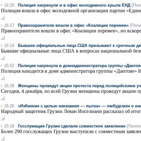
16:20
Полиция нагрянули и в офис молодежного крыла ЕНД
(Пол
Полиция вошла в офис молодежной организации партии «Единст
16:17
Правоохранители вошли в офис «Коалиции перемен»
(Поли
Правоохранители вошли в офис «Коалиции перемен», но вскоре 
16:14
Бывшие официальные лица США призывают к срочным дейс
Бывшие официальные лица США в вопросах национальной безоп
15:52
Полиция нагрянула в домеадминистратора группы «Даитов
Полиция находится в доме администратора группы «Даитове» Ил
15:28
Женщины проведут акции протеста перед полицейскими у
Сегодня, 4 декабря, по всей Грузии женщины проведут акцию пр
15:26
«Избиение с целью наказания — пытка» — омбудсмен о на
Народный защитник Грузии Леван Иоселиани рассказал об итогах
15:19
Госслужащие Грузии сделали совместное заявление
(Полити
Более 290 госслужащих Грузии выступили с совместным заявлен