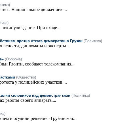
итика)
во - Национальное движение»....
тика)
покинули здание. При входе...
твиям против отката демократии в Грузии
(Политика)
асности, дипломаты и эксперты...
е»
(Оборона)
ьи Глонти, сообщает телекомпания...
частками
(Общество)
отеста у полицейских участков....
силии силовиков над демонстрантами
(Политика)
 работы своего аппарата....
ка)
ием и осудили решение «Грузинской...