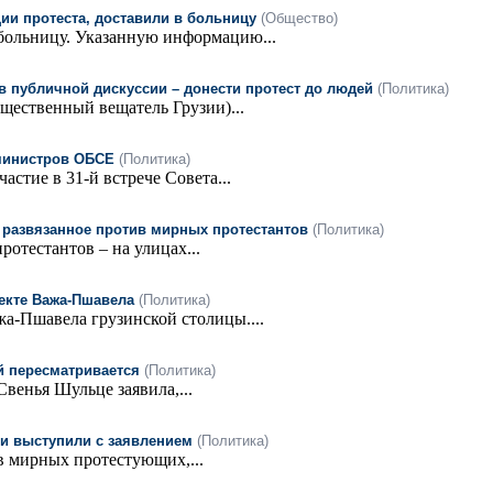
ии протеста, доставили в больницу
(Общество)
больницу. Указанную информацию...
в публичной дискуссии – донести протест до людей
(Политика)
щественный вещатель Грузии)...
 министров ОБСЕ
(Политика)
тие в 31-й встрече Совета...
 развязанное против мирных протестантов
(Политика)
отестантов – на улицах...
екте Важа-Пшавела
(Политика)
а-Пшавела грузинской столицы....
й пересматривается
(Политика)
венья Шульце заявила,...
ии выступили с заявлением
(Политика)
в мирных протестующих,...