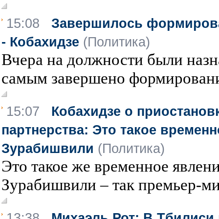
15:08
Завершилось формирова
- Кобахидзе
(Политика)
Вчера на должности были назн
самым завершено формирование
15:07
Кобахидзе о приостанов
партнерства: Это такое временн
Зурабишвили
(Политика)
Это такое же временное явлени
Зурабишвили – так премьер-ми
13:38
Михаэль Рот: В Тбилиси 