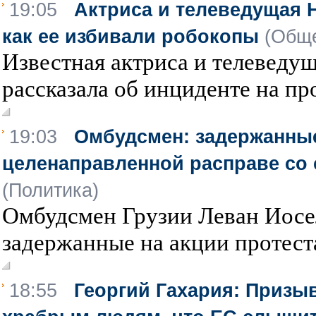
19:05
Актриса и телеведущая Н
как ее избивали робокопы
(Обще
Известная актриса и телеведу
рассказала об инциденте на про
19:03
Омбудсмен: задержанные
целенаправленной расправе со 
(Политика)
Омбудсмен Грузии Леван Иосел
задержанные на акции протеста
18:55
Георгий Гахария: Призыв